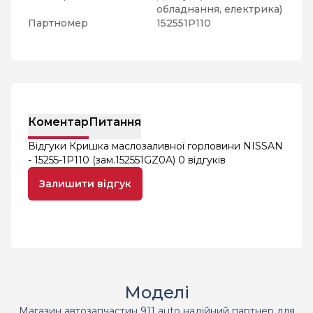
обладнання, електрика)
Партномер
152551P110
Коментар
Питання
Відгуки Кришка маслозаливної горловини NISSAN
- 15255-1P110 (зам.152551GZ0A)
0 відгуків
Залишити відгук
Моделі
Магазин автозапчастин 911 auto надійний партнер для