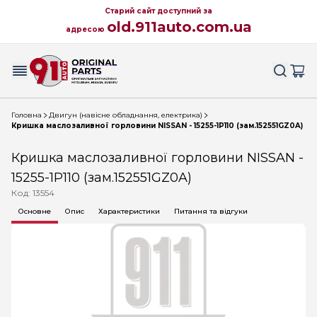
Старий сайт доступний за
old.911auto.com.ua
адресою
Головна
Двигун (навісне обладнання, електрика)
Кришка маслозаливної горловини NISSAN - 15255-1P110 (зам.152551GZ0A)
Кришка маслозаливної горловини NISSAN -
15255-1P110 (зам.152551GZ0A)
Код: 13554
Основне
Опис
Характеристики
Питання та відгуки