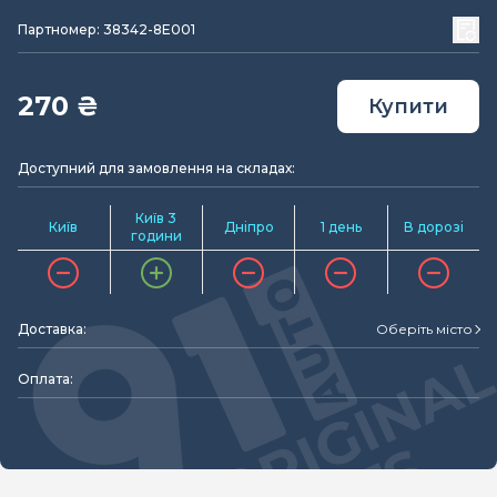
Партномер: 38342-8E001
270 ₴
Купити
Доступний для замовлення на складах:
Київ 3
Київ
Дніпро
1 день
В дорозі
години
Доставка:
Оберіть місто
Оплата: