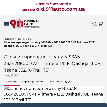
Старий сайт доступний за
old.911auto.com.ua
адресою
Головна
Трансмісія
Сальник приводного валу NISSAN - 383428E001 CVT Primera P12E,
Qashqai J10E, Teana J32, X-Trail T31
Сальник приводного валу NISSAN -
383428E001 CVT Primera P12E, Qashqai J10E,
Teana J32, X-Trail T31
Код: 13596
Основне
Характеристики
Питання та відгуки