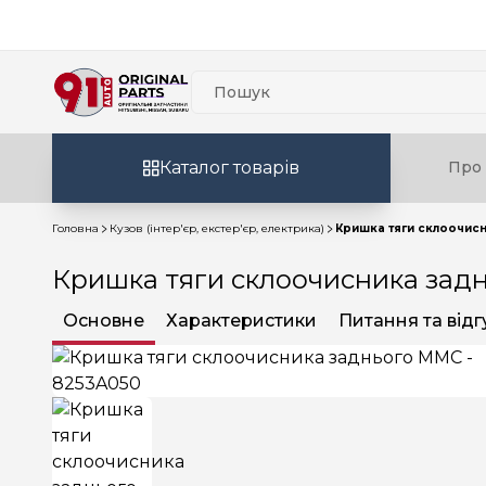
Каталог товарів
Про 
Головна
Кузов (інтер'єр, екстер'єр, електрика)
Кришка тяги склоочис
Кришка тяги склоочисника зад
Основне
Характеристики
Питання та відг