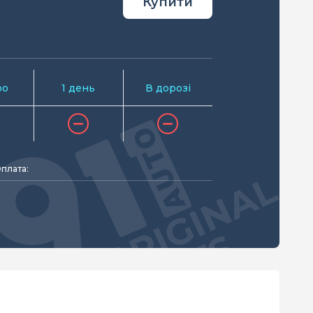
Купити
ро
1 день
В дорозі
плата: