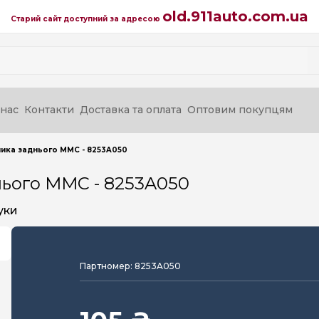
old.911auto.com.ua
Старий сайт доступний за адресою
нас
Контакти
Доставка та оплата
Оптовим покупцям
ника заднього MMC - 8253A050
нього MMC - 8253A050
уки
Партномер: 8253A050