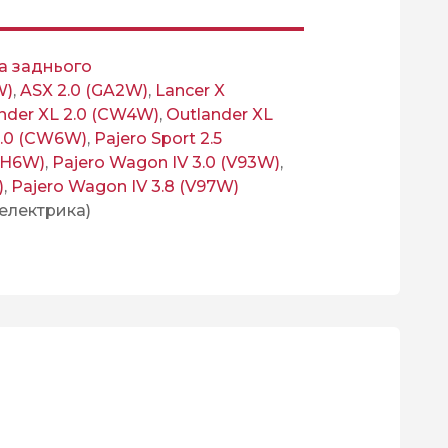
а заднього
W)
,
ASX 2.0 (GA2W)
,
Lancer X
nder XL 2.0 (CW4W)
,
Outlander XL
3.0 (CW6W)
,
Pajero Sport 2.5
(KH6W)
,
Pajero Wagon IV 3.0 (V93W)
,
)
,
Pajero Wagon IV 3.8 (V97W)
 електрика)