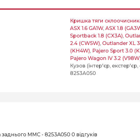
Кришка тяги склоочисник
ASX 1.6 GA1W
,
ASX 1.8 (GA3
Sportback 1.8 (CX3A)
,
Outla
2.4 (CW5W)
,
Outlander XL 
(KH4W)
,
Pajero Sport 3.0 
Pajero Wagon IV 3.2 (V98W
Кузов (інтер'єр, екстер'єр,
8253A050
а заднього MMC - 8253A050
0 відгуків