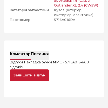
Sportback 1.8 (CX3A)
,
Outlander XL 2.4 (CW5W)
Категорія запчастини
Кузов (інтер'єр,
екстер'єр, електрика)
Партномер
5716A016RA
Коментар
Питання
Відгуки Накладка ручки MMC - 5716A016RA
0
відгуків
Залишити відгук