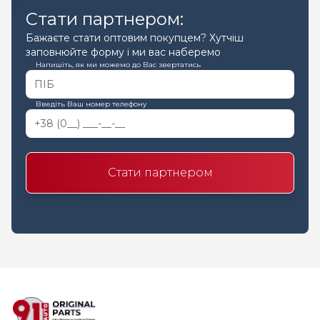
Стати партнером:
Бажаєте стати оптовим покупцем? Хутчіш
заповнюйте форму і ми вас наберемо
Напишіть, як ми можемо до Вас звертатись
Введіть Ваш номер телефону
Стати партнером