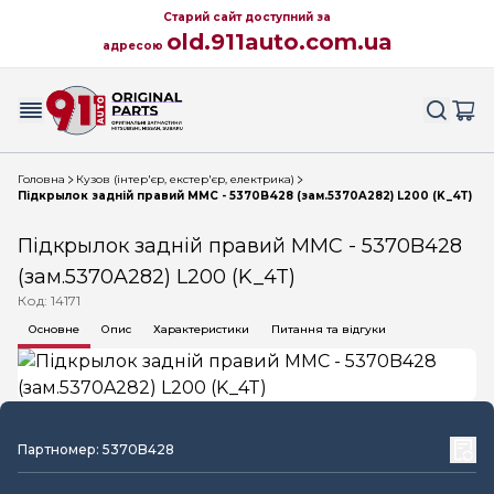
Старий сайт доступний за
old.911auto.com.ua
адресою
Головна
Кузов (інтер'єр, екстер'єр, електрика)
Підкрылок задній правий MMC - 5370B428 (зам.5370A282) L200 (K_4T)
Підкрылок задній правий MMC - 5370B428
(зам.5370A282) L200 (K_4T)
Код: 14171
Основне
Опис
Характеристики
Питання та відгуки
Партномер: 5370B428