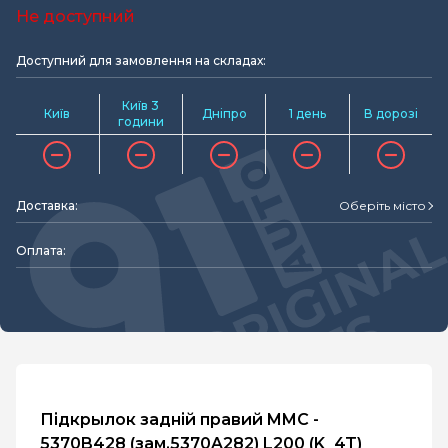
Не доступний
Доступний для замовлення на складах:
Київ 3
Київ
Дніпро
1 день
В дорозі
години
Доставка:
Оберіть місто
Оплата:
Підкрылок задній правий MMC -
5370B428 (зам.5370A282) L200 (K_4T)