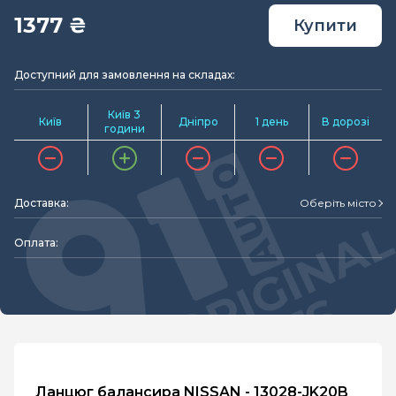
1377 ₴
Купити
Доступний для замовлення на складах:
Київ 3
Київ
Дніпро
1 день
В дорозі
години
Доставка:
Оберіть місто
Оплата:
Ланцюг балансира NISSAN - 13028-JK20B