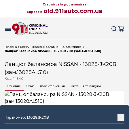
Старий сайт доступний за
old.911auto.com.ua
адресою
Головна
Двигун (навісне обладнання, електрика)
Ланцюг балансира NISSAN - 13028-JK20B (зам.13028AL510)
Ланцюг балансира NISSAN - 13028-JK20B
(зам.13028AL510)
Код: 14340
Основне
Опис
Характеристики
Питання та відгуки
Партномер: 13028JK20B