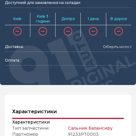
Доступний для замовлення на складах:
Київ 3
Київ
Дніпро
1 день
В дорозі
години
Доставка:
Оберіть місто
Оплата:
Характеристики
Характеристики
Тип запчастини
Сальник балансиру
Партномер
91233PT0003