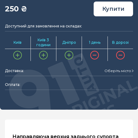
250 ₴
Купити
Доступний для замовлення на складах:
Київ 3
Київ
Дніпро
1 день
В дорозі
години
Доставка:
Оберіть місто
Оплата:
Направляюча верхня заднього супорта