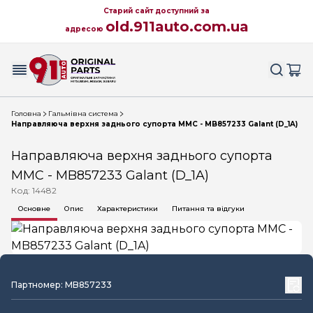
Старий сайт доступний за
old.911auto.com.ua
адресою
Головна
Гальмівна система
Направляюча верхня заднього супорта MMC - MB857233 Galant (D_1A)
Направляюча верхня заднього супорта
MMC - MB857233 Galant (D_1A)
Код: 14482
Основне
Опис
Характеристики
Питання та відгуки
Партномер: MB857233