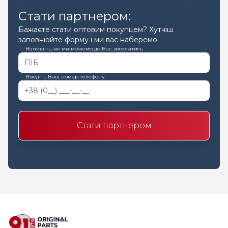
Стати партнером:
Бажаєте стати оптовим покупцем? Хутчіш
заповнюйте форму і ми вас наберемо
Напишіть, як ми можемо до Вас звертатись
Введіть Ваш номер телефону
Стати партнером