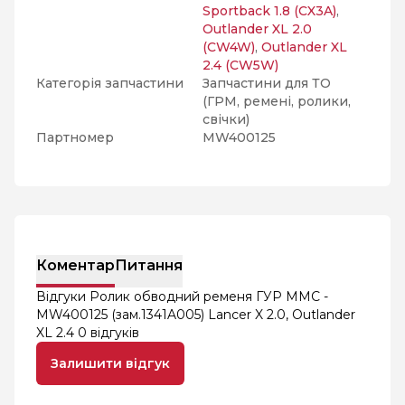
Sportback 1.8 (CX3A)
,
Outlander XL 2.0
(CW4W)
,
Outlander XL
2.4 (CW5W)
Категорія запчастини
Запчастини для ТО
(ГРМ, ремені, ролики,
свічки)
Партномер
MW400125
Коментар
Питання
Відгуки Ролик обводний ременя ГУР MMC -
MW400125 (зам.1341A005) Lancer X 2.0, Outlander
XL 2.4
0 відгуків
Залишити відгук