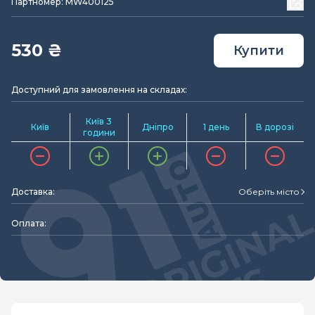
Партномер: MW400125
530 ₴
Купити
Доступний для замовлення на складах:
Київ 3
Київ
Дніпро
1 день
В дорозі
години
Доставка:
Оберіть місто
Оплата: