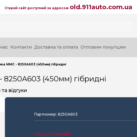
old.911auto.com.ua
Старий сайт доступний за адресою
нас
Контакти
Доставка та оплата
Оптовим покупцям
ика MMC - 8250A603 (450мм) гібридні
- 8250A603 (450мм) гібридні
та відгуки
Партномер: 8250A603
Не доступний