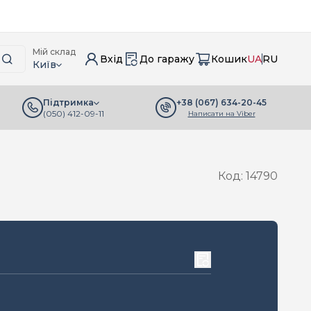
Мій склад
Вхід
До гаражу
Кошик
UA
RU
Київ
+38 (067) 634-20-45
Підтримка
(050) 412-09-11
Написати на Viber
Код: 14790