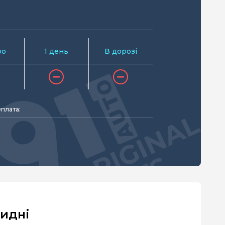
ро
1 день
В дорозі
плата:
ридні