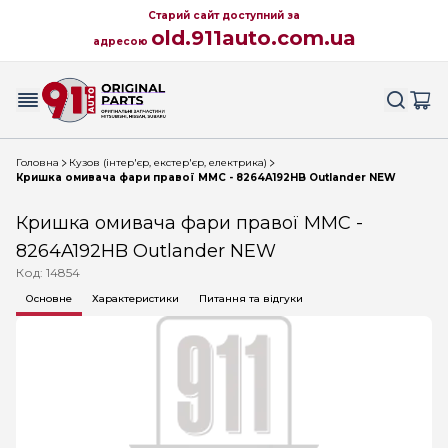
Старий сайт доступний за
old.911auto.com.ua
адресою
Головна
Кузов (інтер'єр, екстер'єр, електрика)
Кришка омивача фари правої MMC - 8264A192HB Outlander NEW
Кришка омивача фари правої MMC -
8264A192HB Outlander NEW
Код: 14854
Основне
Характеристики
Питання та відгуки