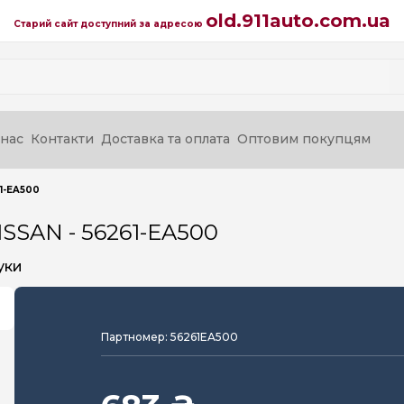
old.911auto.com.ua
Старий сайт доступний за адресою
нас
Контакти
Доставка та оплата
Оптовим покупцям
61-EA500
ISSAN - 56261-EA500
уки
Партномер: 56261EA500