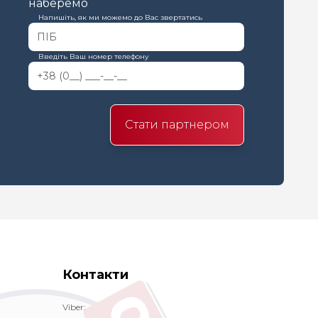
наберемо
Напишіть, як ми можемо до Вас звертатись
Введіть Ваш номер телефону
Стати партнером
Контакти
Viber: