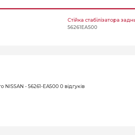
Стійка стабілізатора задн
56261EA500
го NISSAN - 56261-EA500
0 відгуків