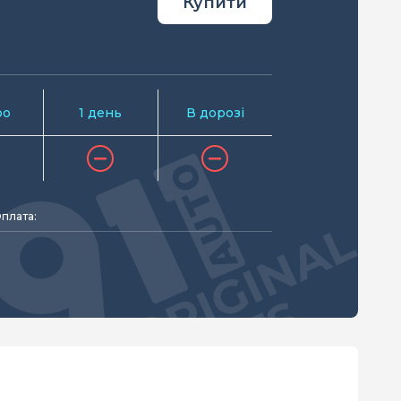
Купити
ро
1 день
В дорозі
плата: