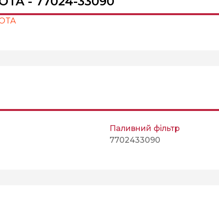
OTA - 77024-33090
YOTA
Паливний фільтр
7702433090