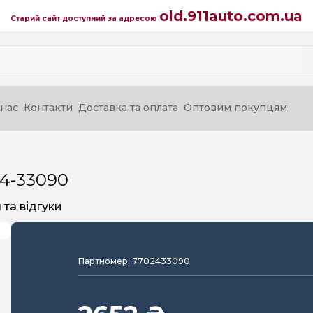
old.911auto.com.ua
Старий сайт доступний за адресою
нас
Контакти
Доставка та оплата
Оптовим покупцям
24-33090
та відгуки
Партномер: 7702433090