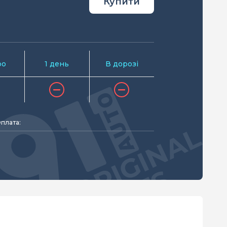
Купити
ро
1 день
В дорозі
плата: