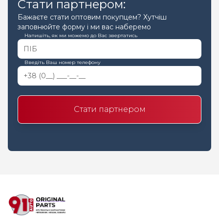
Стати партнером:
Бажаєте стати оптовим покупцем? Хутчіш
заповнюйте форму і ми вас наберемо
Напишіть, як ми можемо до Вас звертатись
Введіть Ваш номер телефону
Стати партнером