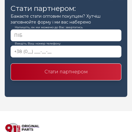
Стати партнером:
Бажаєте стати оптовим покупцем? Хутчіш
заповнюйте форму і ми вас наберемо
Напишіть, як ми можемо до Вас звертатись
Введіть Ваш номер телефону
Стати партнером