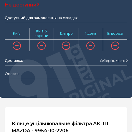
Не доступний
Доступний для замовлення на складах:
Київ 3
Київ
Дніпро
1 день
В дорозі
години
Доставка:
Оберіть місто
Оплата:
Кільце ущільнювальне фільтра АКПП
MAZDA - 9954-10-2206