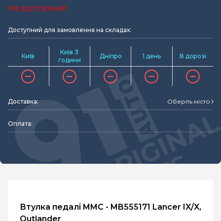
Не доступний
Доступний для замовлення на складах:
Київ 3
Київ
Дніпро
1 день
В дорозі
години
Доставка:
Оберіть місто
Оплата:
Втулка педалі MMC - MB555171 Lancer IX/X,
Outlander