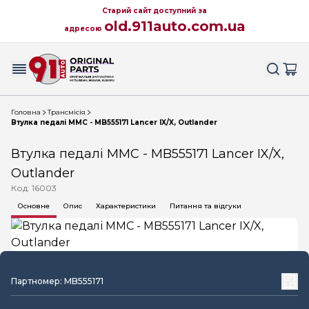
Старий сайт доступний за
old.911auto.com.ua
адресою
Головна
Трансмісія
Втулка педалі MMC - MB555171 Lancer IX/X, Outlander
Втулка педалі MMC - MB555171 Lancer IX/X,
Outlander
Код: 16003
Основне
Опис
Характеристики
Питання та відгуки
Партномер: MB555171