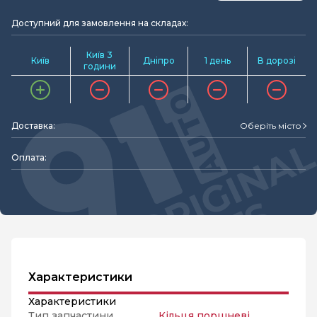
Доступний для замовлення на складах:
Київ 3
Київ
Дніпро
1 день
В дорозі
години
Доставка:
Оберіть місто
Оплата:
Характеристики
Характеристики
Тип запчастини
Кільця поршневі