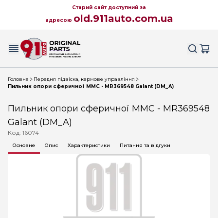
Старий сайт доступний за
old.911auto.com.ua
адресою
Головна
Передня підвіска, кермове управління
Пильник опори сферичної MMC - MR369548 Galant (DM_A)
Пильник опори сферичної MMC - MR369548
Galant (DM_A)
Код: 16074
Основне
Опис
Характеристики
Питання та відгуки