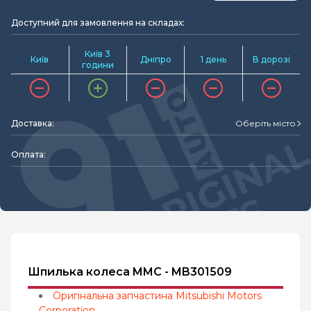
Доступний для замовлення на складах:
Київ 3
Київ
Дніпро
1 день
В дорозі
години
Доставка:
Оберіть місто
Оплата:
Шпилька колеса MMC - MB301509
Оригінальна запчастина Mitsubishi Motors
Corporation