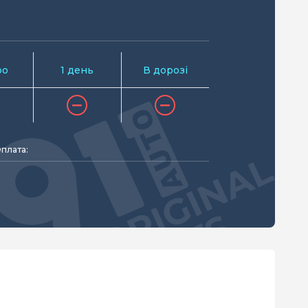
ро
1 день
В дорозі
плата: