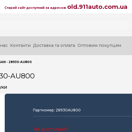
old.911auto.com.ua
Старий сайт доступний за адресою
нас
Контакти
Доставка та оплата
Оптовим покупцям
SAN - 28930-AU800
930-AU800
уки
Партномер: 28930AU800
Не доступний