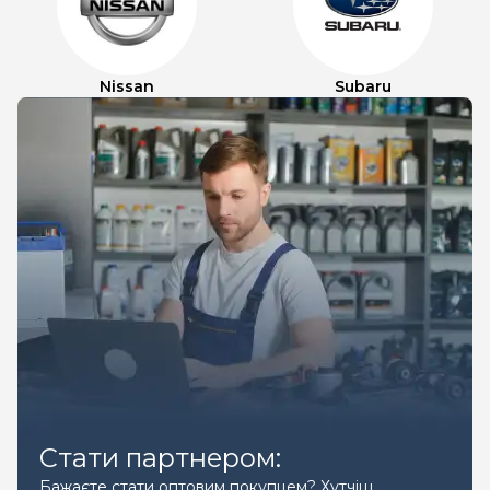
Nissan
Subaru
Стати партнером:
Бажаєте стати оптовим покупцем? Хутчіш