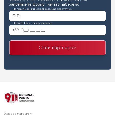
заповнюйте форму і ми вас наберемо
Напишіть, як ми можемо до Вас звертатись
Введіть Ваш номер телефону
Стати партнером
Адреса магазину