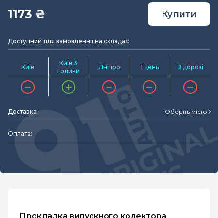
1173 ₴
Купити
Доступний для замовлення на складах:
Київ 3
Київ
Дніпро
1 день
В дорозі
години
Доставка:
Оберіть місто
Оплата:
Прокладка випускного колектора