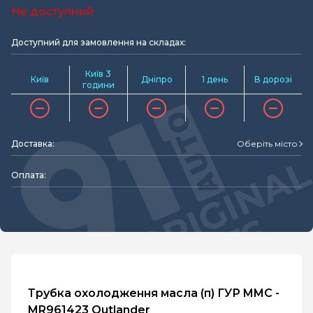
Не доступний
Доступний для замовлення на складах:
Київ 3
Київ
Дніпро
1 день
В дорозі
години
Доставка:
Оберіть місто
Оплата:
Трубка охолодження масла (п) ГУР MMC -
MR961423 Outlander