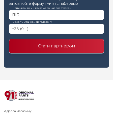
заповнюйте форму і ми вас наберемо
Напишіть, як ми можемо до Вас звертатись
Введіть Ваш номер телефону
Стати партнером
Адреса магазину