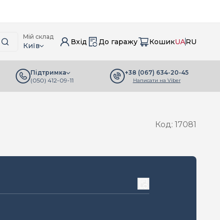
Мій склад
Вхід
До гаражу
Кошик
UA
RU
Київ
+38 (067) 634-20-45
Підтримка
(050) 412-09-11
Написати на Viber
Код: 17081