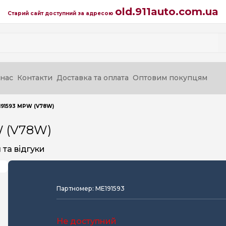
old.911auto.com.ua
Старий сайт доступний за адресою
нас
Контакти
Доставка та оплата
Оптовим покупцям
191593 MPW (V78W)
W (V78W)
та відгуки
Партномер: ME191593
Не доступний