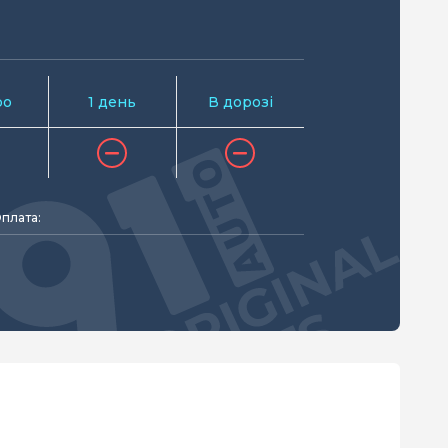
ро
1 день
В дорозі
плата: