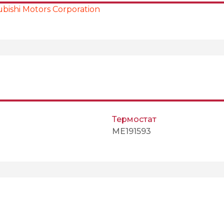
bishi Motors Corporation
Термостат
ME191593