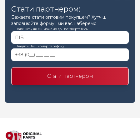
Стати партнером:
Бажаєте стати оптовим покупцем? Хутчіш
заповнюйте форму і ми вас наберемо
Напишіть, як ми можемо до Вас звертатись
Введіть Ваш номер телефону
Стати партнером