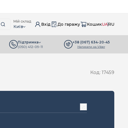
Мій склад
Вхід
До гаражу
Кошик
UA
RU
Київ
+38 (067) 634-20-45
Підтримка
(050) 412-09-11
Написати на Viber
Код: 17459