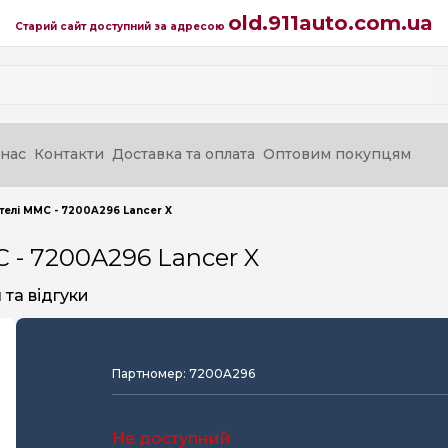
old.911auto.com.ua
Старий сайт доступний за адресою
нас
Контакти
Доставка та оплата
Оптовим покупцям
телі MMC - 7200A296 Lancer X
 - 7200A296 Lancer X
та відгуки
Партномер: 7200A296
Не доступний