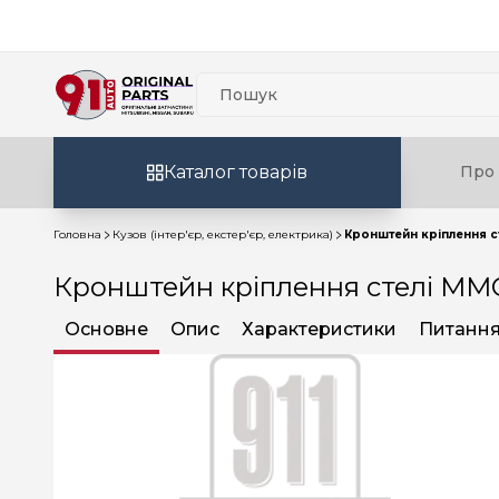
Каталог товарів
Про 
Головна
Кузов (інтер'єр, екстер'єр, електрика)
Кронштейн кріплення с
Кронштейн кріплення стелі MMC
Основне
Опис
Характеристики
Питання 