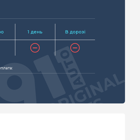
ро
1 день
В дорозі
плата: