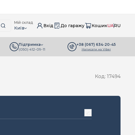
Мій склад
Вхід
До гаражу
Кошик
UA
RU
Київ
+38 (067) 634-20-45
Підтримка
(050) 412-09-11
Написати на Viber
Код: 17494