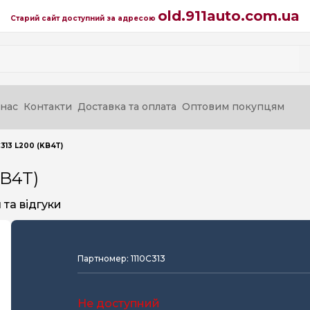
old.911auto.com.ua
Старий сайт доступний за адресою
нас
Контакти
Доставка та оплата
Оптовим покупцям
313 L200 (KB4T)
KB4T)
та відгуки
Партномер: 1110C313
Не доступний