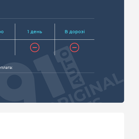
ро
1 день
В дорозі
плата: