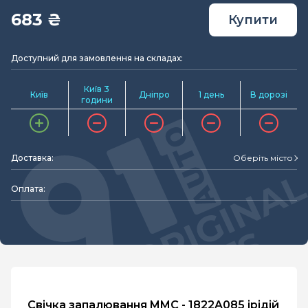
683 ₴
Купити
Доступний для замовлення на складах:
Київ 3
Київ
Дніпро
1 день
В дорозі
години
Доставка:
Оберіть місто
Оплата:
Свічка запалювання MMC - 1822A085 ірідій