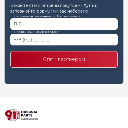
Бажаєте стати оптовим покупцем? Хутчіш
заповнюйте форму і ми вас наберемо
Напишіть, як ми можемо до Вас звертатись
Введіть Ваш номер телефону
Стати партнером