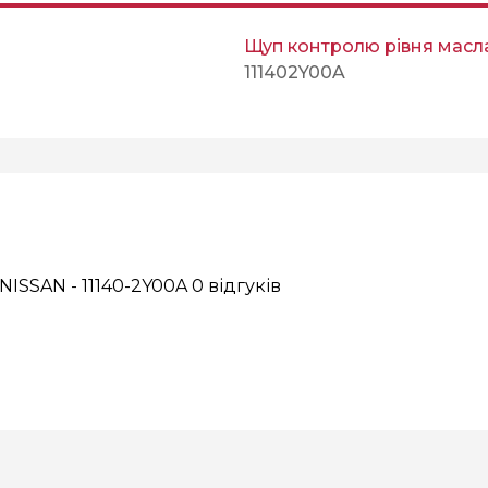
Щуп контролю рівня масл
111402Y00A
NISSAN - 11140-2Y00A
0 відгуків