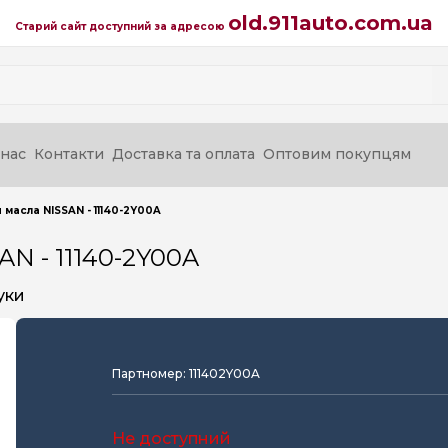
old.911auto.com.ua
Старий сайт доступний за адресою
нас
Контакти
Доставка та оплата
Оптовим покупцям
масла NISSAN - 11140-2Y00A
N - 11140-2Y00A
уки
Партномер: 111402Y00A
Не доступний