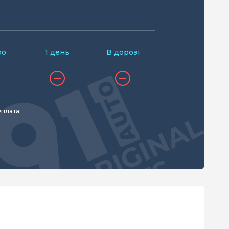
ро
1 день
В дорозі
плата: