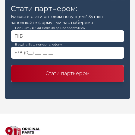
Стати партнером:
Бажаєте стати оптовим покупцем? Хутчіш
заповнюйте форму і ми вас наберемо
Напишіть, як ми можемо до Вас звертатись
Введіть Ваш номер телефону
Стати партнером