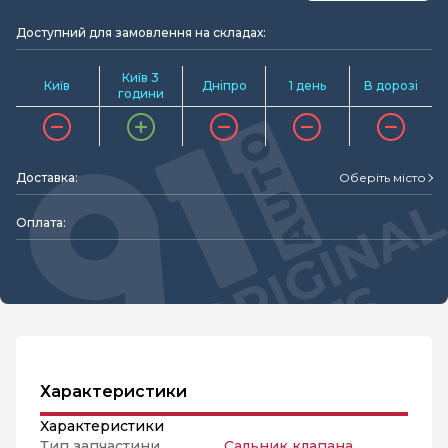
Доступний для замовлення на складах:
Київ 3
Київ
Дніпро
1 день
В дорозі
години
Доставка:
Оберіть місто
Оплата:
Характеристики
Характеристики
Тип запчастини
Сальник клапана