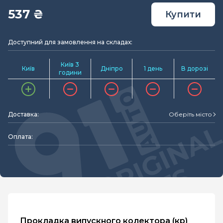
537 ₴
Купити
Доступний для замовлення на складах:
Київ 3
Київ
Дніпро
1 день
В дорозі
години
Доставка:
Оберіть місто
Оплата:
Прокладка випускного колектора (кр)