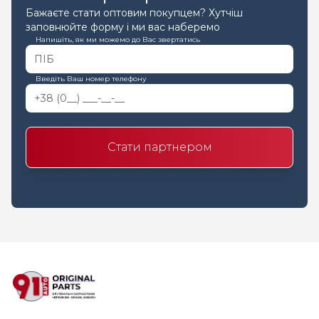
Бажаєте стати оптовим покупцем? Хутчіш
заповнюйте форму і ми вас наберемо
Напишіть, як ми можемо до Вас звертатись
Введіть Ваш номер телефону
Стати партнером