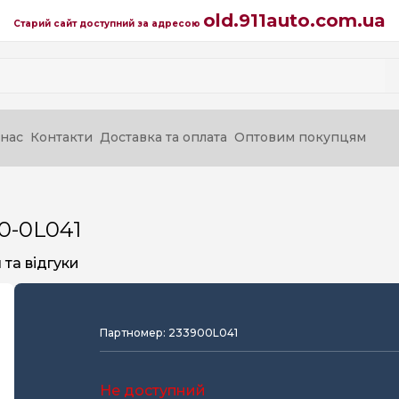
old.911auto.com.ua
Старий сайт доступний за адресою
нас
Контакти
Доставка та оплата
Оптовим покупцям
0-0L041
та відгуки
Партномер: 233900L041
Не доступний