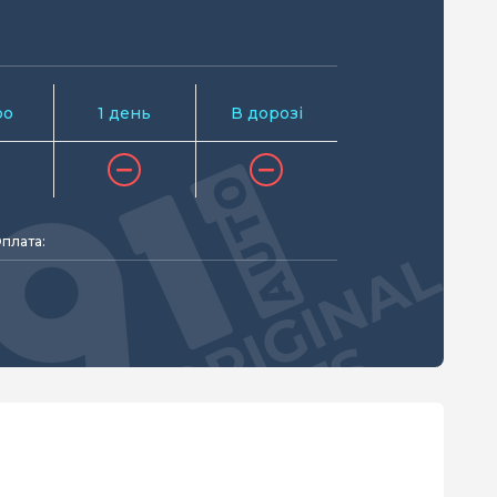
ро
1 день
В дорозі
плата: