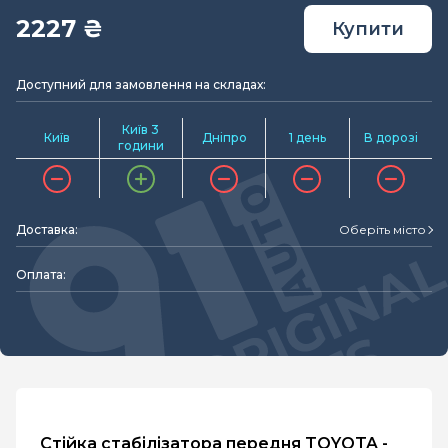
2227 ₴
Купити
Доступний для замовлення на складах:
Київ 3
Київ
Дніпро
1 день
В дорозі
години
Доставка:
Оберіть місто
Оплата:
Стійка стабілізатора передня TOYOTA -