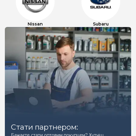
Nissan
Subaru
Стати партнером:
Бажаєте стати оптовим покупцем? Хутчіш