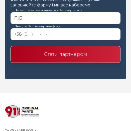
заповнюйте форму і ми вас наберемо
Напишіть, як ми можемо до Вас звертатись
Введіть Ваш номер телефону
Стати партнером
Адреса магазину