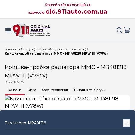
Старий сайт доступний за
old.911auto.com.ua
адресою
Головна
Двигун (навісне обладнання, електрика)
Кришка-пробка радіатора MMC - MR481218 MPW III (V78W)
Кришка-пробка радіатора MMC - MR481218
MPW III (V78W)
Код: 18909
Основне
Опис
Характеристики
Питання та відгуки
Партномер: MR481218