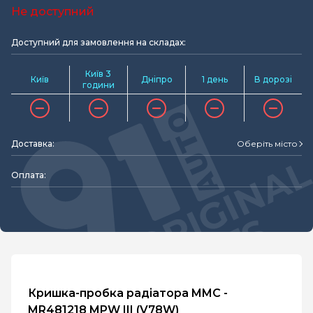
Не доступний
Доступний для замовлення на складах:
Київ 3
Київ
Дніпро
1 день
В дорозі
години
Доставка:
Оберіть місто
Оплата:
Кришка-пробка радіатора MMC -
MR481218 MPW III (V78W)