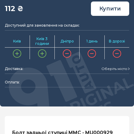
112 ₴
Купити
Доступний для замовлення на складах:
Київ 3
Київ
Дніпро
1 день
В дорозі
години
Доставка:
Оберіть місто
Оплата:
Болт задньої ступиці MMC - MU000929