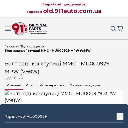
Старий сайт доступний за
old.911auto.com.ua
адресою
Головна
Підвіска задня
Болт задньої ступиці MMC - MU000929 MPW (V98W)
Болт задньої ступиці MMC - MU000929
MPW (V98W)
Код: 18976
Основне
Опис
Характеристики
Питання та відгуки
Партномер: MU000929