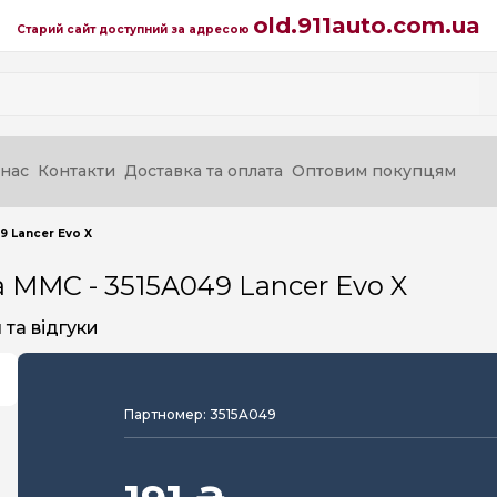
old.911auto.com.ua
Старий сайт доступний за адресою
нас
Контакти
Доставка та оплата
Оптовим покупцям
 Lancer Evo X
 MMC - 3515A049 Lancer Evo X
та відгуки
Партномер: 3515A049