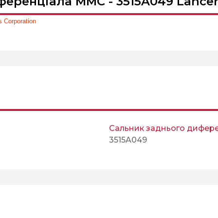
еренціала MMC - 3515A049 Lancer
 Corporation
Сальник заднього дифер
3515A049