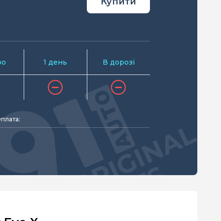
Купити
ро
1 день
В дорозі
плата: