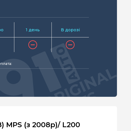
ро
1 день
В дорозі
плата:
) MPS (з 2008р)/ L200