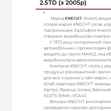
2.5TD (з 2005р)
Марка
KNECHT
(Кнехт) вход
Історія марки KNECHT сягає корі
підприємцем Адольфом Кнехтом 
створено виробництво повітрян
У 1972 році контрольний паке
автомобільних і промислових фі
входить до групи MAHLE, яка о
виробництвом автокомпонентів
Компанія KNECHT стоїть у ряду 
продукції різноманітний і вклю
для всіх існуючих у світі марок
Штаб-квартира KNECHT знаходит
Австрії, Франції, Іспанії, Велико
ISO/TS 16949 і VDA 6.1.
Фільтри KNECHT виготовляютьс
проведених науково-дослідним