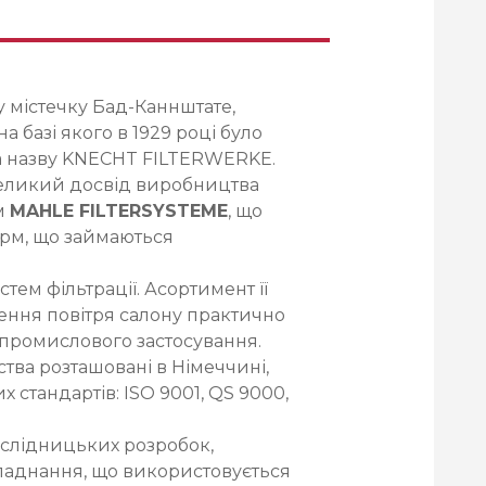
у містечку Бад-Каннштате,
базі якого в 1929 році було
ла назву KNECHT FILTERWERKE.
великий досвід виробництва
м
MAHLE FILTERSYSTEME
, що
ірм, що займаються
ем фільтрації. Асортимент її
щення повітря салону практично
ля промислового застосування.
ва розташовані в Німеччині,
их стандартів: ISO 9001, QS 9000,
слідницьких розробок,
аднання, що використовується