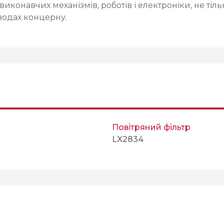
виконавчих механізмів, роботів і електроніки, не ті
водах концерну.
Повітряний фільтр
LX2834