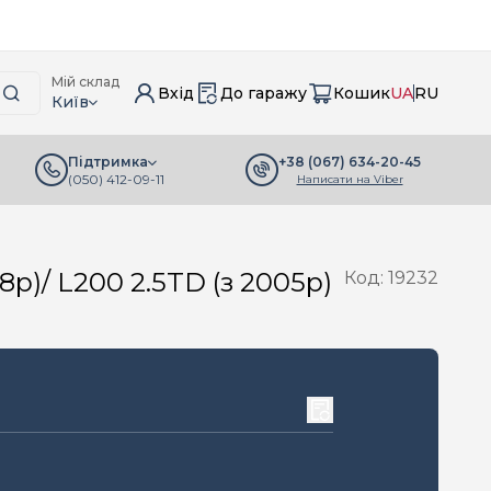
Мій склад
Вхід
До гаражу
Кошик
UA
RU
Київ
+38 (067) 634-20-45
Підтримка
(050) 412-09-11
Написати на Viber
р)/ L200 2.5TD (з 2005р)
Код: 19232