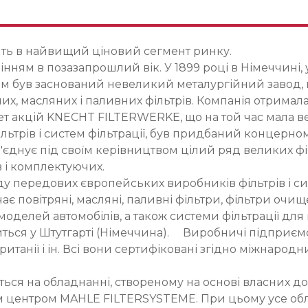
ить в найвищий ціновий сегмент ринку.
нням в позазапрошлий вік. У 1899 році в Німеччині, 
був заснований невеликий металургійний завод, на 
их, масляних і паливних фільтрів. Компанія отрима
т акцій KNECHT FILTERWERKE, що на той час мала 
льтрів і систем фільтрації, був придбаний концерно
б'єднує під своїм керівництвом цілий ряд великих ф
 і комплектуючих.
передових європейських виробників фільтрів і сист
чає повітряні, масляні, паливні фільтри, фільтри очи
 і моделей автомобілів, а також системи фільтрації д
ься у Штутгарті (Німеччина). Виробничі підприємст
британії і ін. Всі вони сертифіковані згідно міжнародн
я на обладнанні, створеному на основі власних до
 центром MAHLE FILTERSYSTEME. При цьому усе обл