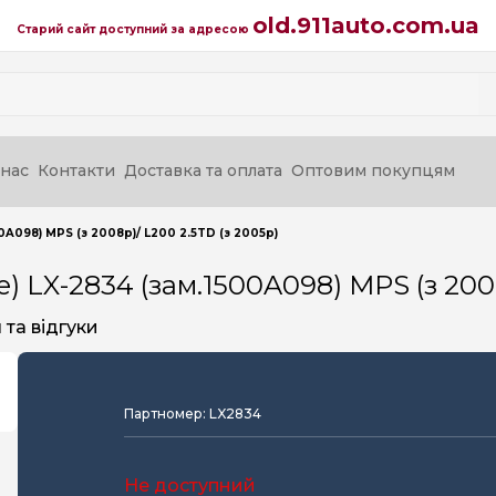
old.911auto.com.ua
Старий сайт доступний за адресою
нас
Контакти
Доставка та оплата
Оптовим покупцям
0A098) MPS (з 2008р)/ L200 2.5TD (з 2005р)
) LX-2834 (зам.1500A098) MPS (з 2008
та відгуки
Партномер: LX2834
Не доступний