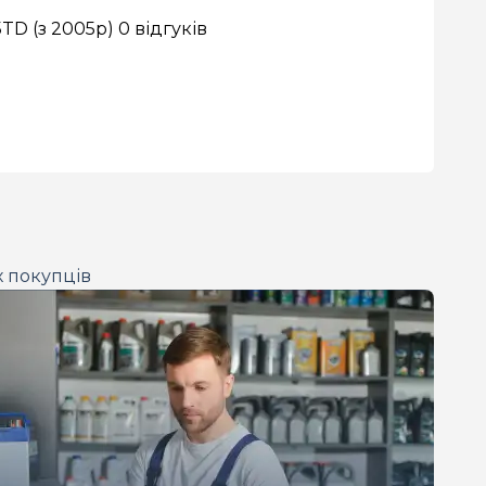
5TD (з 2005р)
0 відгуків
х покупців