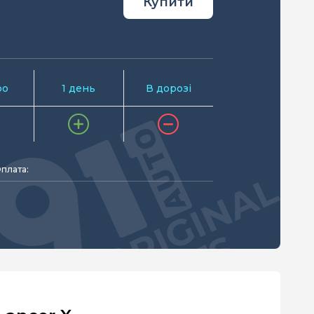
Купити
ро
1 день
В дорозі
плата: