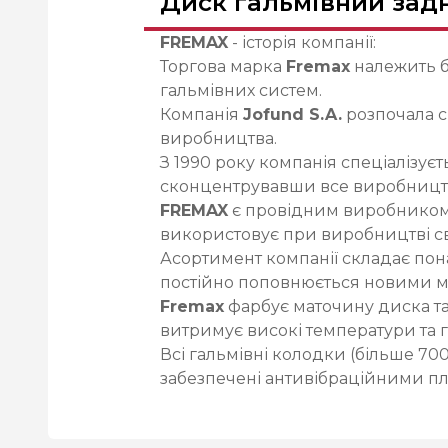
Диск гальмівний задні
FREMAX
- історія компанії:
Торгова марка
Fremax
належить 
гальмівних систем.
Компанія
Jofund S.A.
розпочала с
виробництва.
З 1990 року компанія спеціалізуєт
сконцентрувавши все виробництв
FREMAX
є провідним виробником в
використовує при виробництві сво
Асортимент компанії складає понад
постійно поповнюється новими м
Fremax
фарбує маточину диска та
витримує високі температури та га
Всі гальмівні колодки (більше 70
забезпечені антивібраційними п