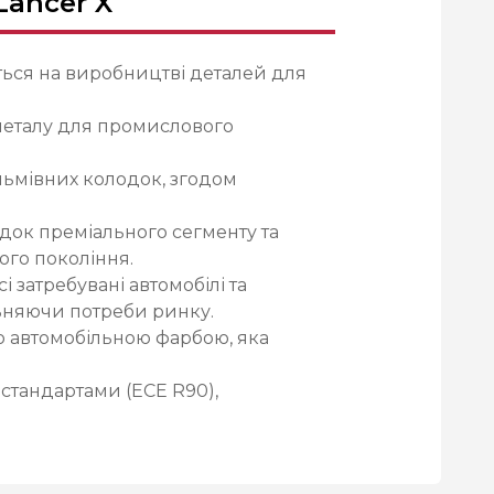
Lancer X
ється на виробництві деталей для
 металу для промислового
альмівних колодок, згодом
док преміального сегменту та
ого покоління.
 затребувані автомобілі та
ьняючи потреби ринку.
ю автомобільною фарбою, яка
 стандартами (ECE R90),