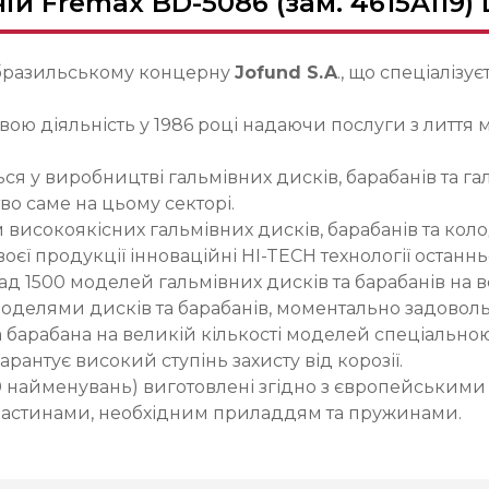
й Fremax BD-5086 (зам. 4615A119) 
бразильському концерну
Jofund S.A
., що спеціалізу
вою діяльність у 1986 році надаючи послуги з лиття
ься у виробництві гальмівних дисків, барабанів та г
о саме на цьому секторі.
исокоякісних гальмівних дисків, барабанів та коло
єї продукції інноваційні HI-TECH технології останнь
 1500 моделей гальмівних дисків та барабанів на всі
оделями дисків та барабанів, моментально задовол
 барабана на великій кількості моделей спеціально
рантує високий ступінь захисту від корозії.
0 найменувань) виготовлені згідно з європейськими
ластинами, необхідним приладдям та пружинами.