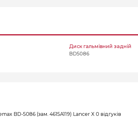
Диск гальмівний задній
BD5086
max BD-5086 (зам. 4615A119) Lancer X
0 відгуків