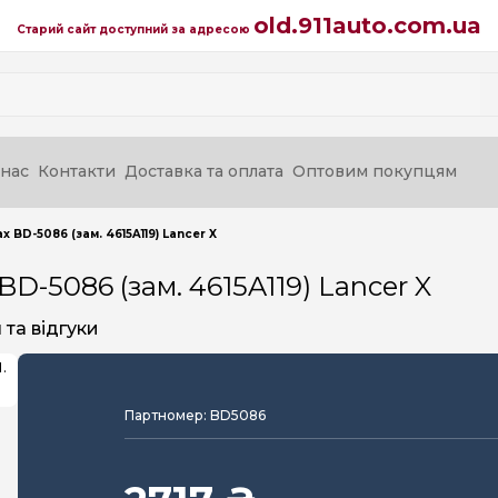
old.911auto.com.ua
Старий сайт доступний за адресою
нас
Контакти
Доставка та оплата
Оптовим покупцям
 BD-5086 (зам. 4615A119) Lancer X
D-5086 (зам. 4615A119) Lancer X
та відгуки
Партномер: BD5086