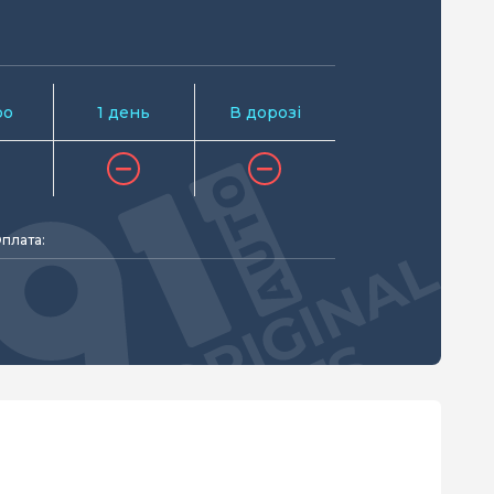
ро
1 день
В дорозі
плата: