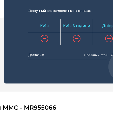
Доступний для замовлення на складах:
Київ
Київ 3 години
Дніп
Доставка:
Оберіть місто
О
й MMC - MR955066