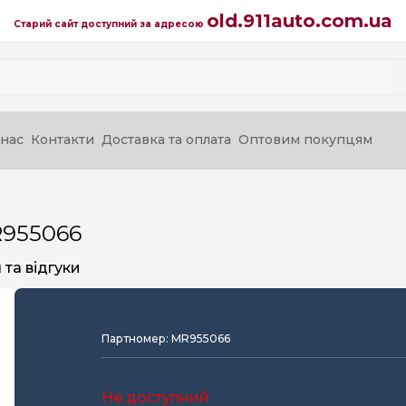
old.911auto.com.ua
Старий сайт доступний за адресою
нас
Контакти
Доставка та оплата
Оптовим покупцям
R955066
та відгуки
Партномер: MR955066
Не доступний