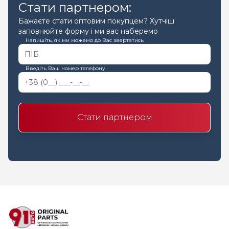
Стати партнером:
Бажаєте стати оптовим покупцем? Хутчіш
заповнюйте форму і ми вас наберемо
Напишіть, як ми можемо до Вас звертатись
Введіть Ваш номер телефону
Стати партнером