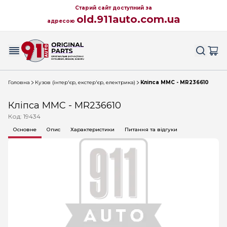
Старий сайт доступний за
old.911auto.com.ua
адресою
Головна
Кузов (інтер'єр, екстер'єр, електрика)
Кліпса MMC - MR236610
Кліпса MMC - MR236610
Код: 19434
Основне
Опис
Характеристики
Питання та відгуки