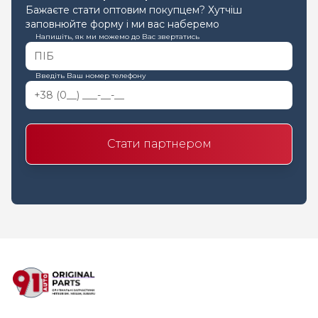
Бажаєте стати оптовим покупцем? Хутчіш
заповнюйте форму і ми вас наберемо
Напишіть, як ми можемо до Вас звертатись
Введіть Ваш номер телефону
Стати партнером