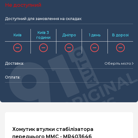
Не доступний
Доступний для замовлення на складах:
Київ 3
Київ
Дніпро
1 день
В дорозі
години
Доставка:
Оберіть місто
Оплата:
Хомутик втулки стабілізатора
переднього MMC - MR403646