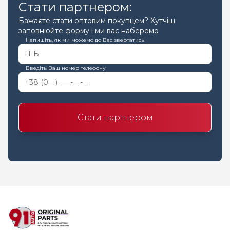
Стати партнером:
Бажаєте стати оптовим покупцем? Хутчіш
заповнюйте форму і ми вас наберемо
Напишіть, як ми можемо до Вас звертатись
Введіть Ваш номер телефону
Стати партнером