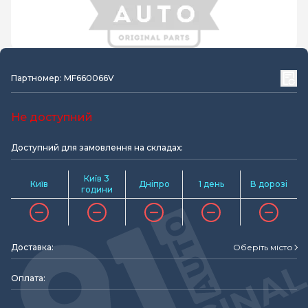
Партномер: MF660066V
Не доступний
Доступний для замовлення на складах:
Київ 3
Київ
Дніпро
1 день
В дорозі
години
Доставка:
Оберіть місто
Оплата: