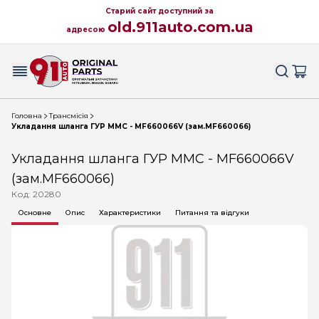
Старий сайт доступний за
old.911auto.com.ua
адресою
Головна
Трансмісія
Укладання шланга ГУР MMC - MF660066V (зам.MF660066)
Укладання шланга ГУР MMC - MF660066V
(зам.MF660066)
Код: 20280
Основне
Опис
Характеристики
Питання та відгуки