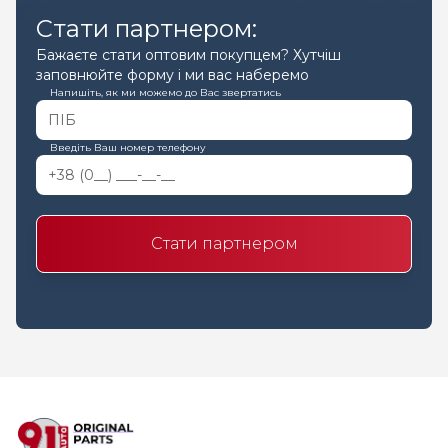
Стати партнером:
Бажаєте стати оптовим покупцем? Хутчіш
заповнюйте форму і ми вас наберемо
Напишіть, як ми можемо до Вас звертатись
Введіть Ваш номер телефону
Стати партнером