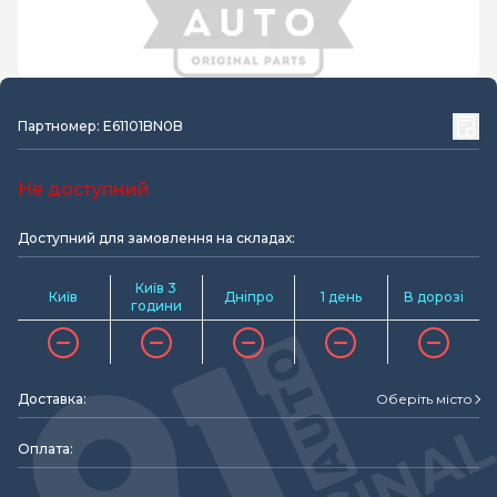
Партномер: E61101BN0B
Не доступний
Доступний для замовлення на складах:
Київ 3
Київ
Дніпро
1 день
В дорозі
години
Доставка:
Оберіть місто
Оплата: