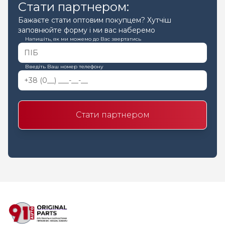
Стати партнером:
Бажаєте стати оптовим покупцем? Хутчіш
заповнюйте форму і ми вас наберемо
Напишіть, як ми можемо до Вас звертатись
Введіть Ваш номер телефону
Стати партнером