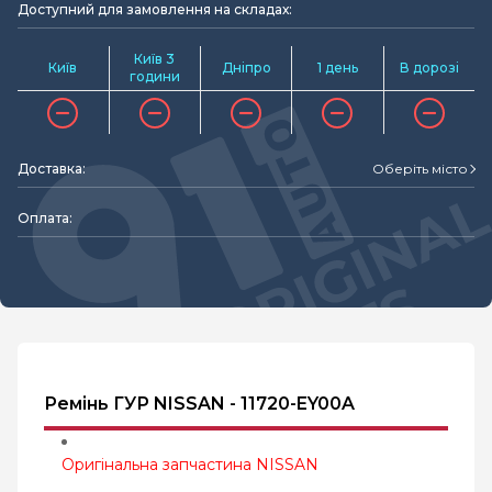
Доступний для замовлення на складах:
Київ 3
Київ
Дніпро
1 день
В дорозі
години
Доставка:
Оберіть місто
Оплата:
Ремінь ГУР NISSAN - 11720-EY00A
Оригінальна запчастина NISSAN