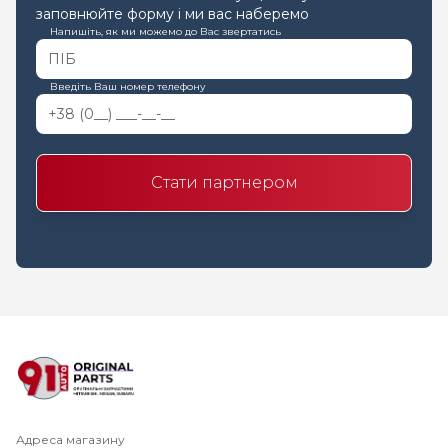
заповнюйте форму і ми вас наберемо
Напишіть, як ми можемо до Вас звертатись
Введіть Ваш номер телефону
Стати партнером
Адреса магазину