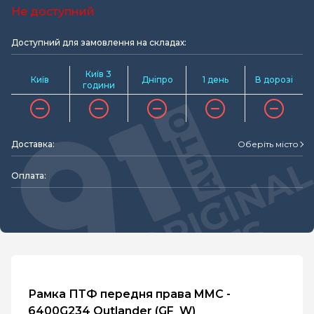
Не доступний
Доступний для замовлення на складах:
Київ 3
Київ
Дніпро
1 день
В дорозі
години
Доставка:
Оберіть місто
Оплата:
Рамка ПТФ передня права MMC -
6400G234 Outlander (GF_W)