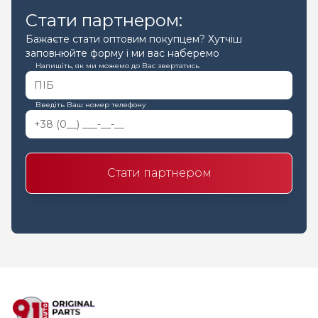
Стати партнером:
Бажаєте стати оптовим покупцем? Хутчіш
заповнюйте форму і ми вас наберемо
Напишіть, як ми можемо до Вас звертатись
Введіть Ваш номер телефону
Стати партнером